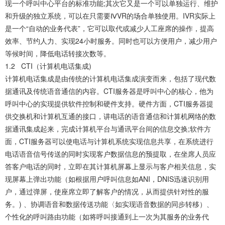
现一个呼叫中心平台的标准功能;其次它又是一个可以单独运行、维护
和升级的独立系统，可以在只需要ⅣVR的场合单独使用。IVR实际上
是一个“自动的业务代表”，它可以取代或减少人工座席的操作，提高
效率、节约人力、实现24小时服务。同时也可以方便用户，减少用户
等候时间，降低电话转接次数等。
1.2 CTI（计算机电话集成)
计算机电话集成是由传统的计算机电话集成演变而来，包括了现代数
据通讯及传统语音通信的内容。CTI服务器是呼叫中心的核心，他为
呼叫中心的实现提供软件控制和硬件支持。硬件方面，CTI服务器提
供交换机和计算机互通的接口，讲电话的语音通信和计算机网络的数
据通讯集成起来，完成计算机平台与通讯平台间的信息交换;软件方
面，CTI服务器可以使电话与计算机系统实现信息共享，在系统进行
电话语音信号传送的同时实现客户数据信息的预提取，在坐席人员应
答客户电话的同时，立即在其计算机屏幕上显示与客户相关信息，实
现屏幕上弹出功能（如根据用户呼叫信息如ANI，DNIS迅速识别用
户，通过弹屏，使座席立即了解客户的情况，从而提供针对性的服
务。) 、协调语音和数据传送功能〈如实现语音数据的同步转移）、
个性化的呼叫路由功能（如将呼叫接通到上一次为其服务的业务代