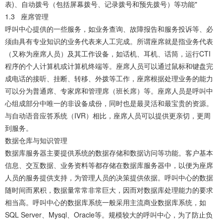
表)、自动拨号（包括屏幕拨号、记录拨号和预先拨号）等功能"
1.3 座席管理
呼叫中心提供的一些服务，如业务查询、故障报告和服务投诉等、必
须由具有专业知识的业务代表来人工完成。所谓座席就是指业务代表
（又称为座席人员）及其工作设备，如话机、耳机、话筒，运行CTI
程序的个人计算机或计算机终端等。座席人员可以通过鼠标和键盘完
成电话的接听、挂断、转移、外拨等工作，座席根据处理业务的能力
可以分为普通席、专家席和管理席（班长席）等。座席人员是呼叫中
心组成部分中唯一的非设备成份，同时也是最灵活和最宝贵的资源。
与自动语音应答系统（IVR）相比，座席人员可以提供更亲切，更周
到服务。
数据仓库与知识管理
数据库服务器主要提供系统的数据存储和数据访问等功能。客户基本
信息、交互数据、业务资料等都存储在数据库服务器中，以便为座席
人员的服务提供支持，为管理人员的决策提供依据。呼叫中心的数据
随时间而累积，数据量常常非常巨大，因而对数据库处理能力的要求
相当高。呼叫中心的数据库系统一般采用主流商业数据库系统，如
SQL Server、Mysql、Oracle等。规模较大的呼叫中心，为了防止负