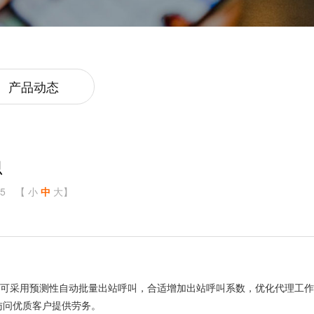
产品动态
思
5
【
小
中
大
】
。可采用预测性自动批量出站呼叫，合适增加出站呼叫系数，优化代理工作
访问优质客户提供劳务。