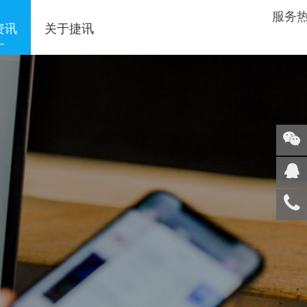
服务
资讯
关于捷讯
关注
微信
在线
客服
服务
热线
回到
顶部