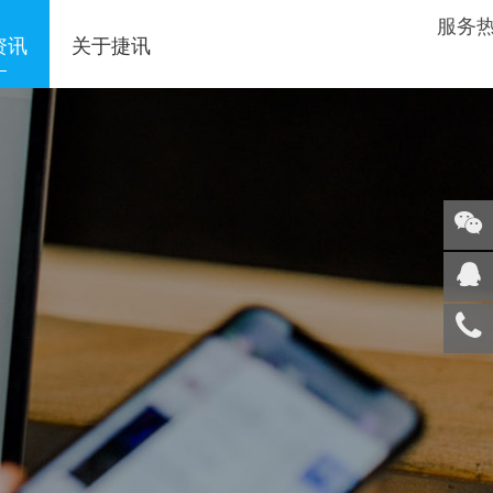
服务
资讯
关于捷讯
关注
微信
在线
客服
服务
热线
回到
顶部