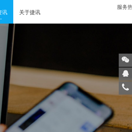
服务
资讯
关于捷讯
关注
微信
在线
客服
服务
热线
回到
顶部