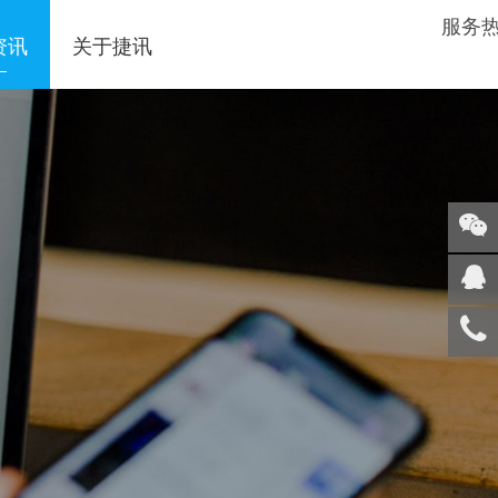
服务
资讯
关于捷讯
关注
微信
在线
客服
服务
热线
回到
顶部