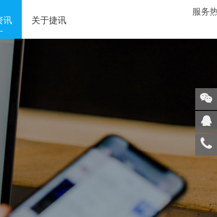
服务
资讯
关于捷讯
关注
微信
在线
客服
服务
热线
回到
顶部