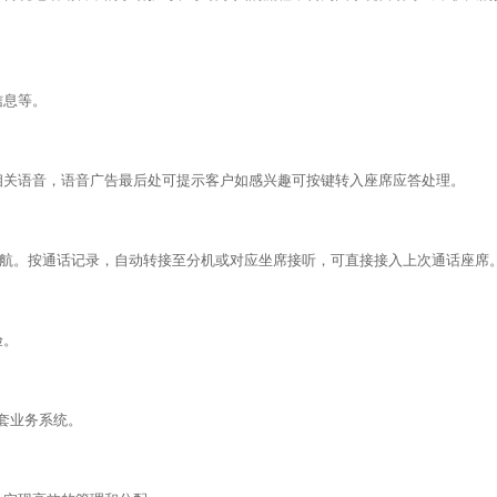
信息等。
相关语音，语音广告最后处可提示客户如感兴趣可按键转入座席应答处理。
导航。按通话记录，自动转接至分机或对应坐席接听，可直接接入上次通话座席
验。
多套业务系统。