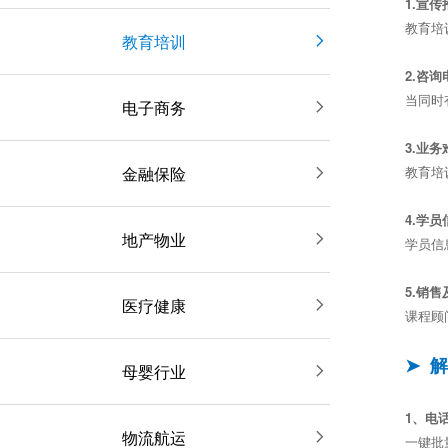
1.宣
教育培
教育培训

2.咨
当同时
电子商务

3.业
金融保险

教育培
4.学
地产物业

学员信
5.销
医疗健康

课程顾
➤ 
母婴行业

1、电
物流航运

一键批