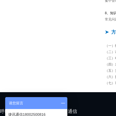
集中管
8、知
常见问
➤ 
（一）
（二）
（三）
（四）
（五）
（六）
（七）
请您留言
呼叫中心
云通信
捷讯通信18002500816