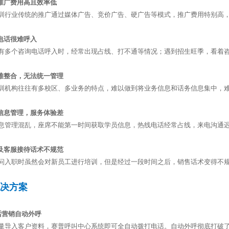
传推广费用高且效率低
训行业传统的推广通过媒体广告、竞价广告、硬广告等模式，推广费用特别高
询电话很难呼入
有多个咨询电话呼入时，经常出现占线、打不通等情况；遇到招生旺季，看着
务难整合，无法统一管理
训机构往往有多校区、多业务的特点，难以做到将业务信息和话务信息集中，
员信息管理，服务体验差
息管理混乱，座席不能第一时间获取学员信息，热线电话经常占线，来电沟通
售及客服接待话术不规范
问入职时虽然会对新员工进行培训，但是经过一段时间之后，销售话术变得不
解决方案
话营销自动外呼
量导入客户资料，赛普呼叫中心系统即可全自动拨打电话。自动外呼彻底打破