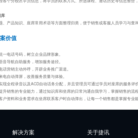
理各个分校区学员信息，将学员的联系方式、所选课程、通话历史等信息整合
识库
题、产品知识、座席常用术语等方面整理归类，便于销售或客服人员学习与查
方案价值
统一电话号码，树立企业品牌形象。
语音导航自助服务，增加服务途径。
电话营销主动外呼，开辟业务推广渠道。
来电自动弹屏，改善服务质量与体验。
实现全程录音以及ACD自动话务分配，并且管理员可通过学员对座席的服务评
提升销售的专业能力，通过知识库和坐席的日常沟通自我学习，掌握销售的流
客户资料和业务需求在坐席联系客户时自动弹出，让每一个销售都是掌握专业
解决方案
关于捷讯