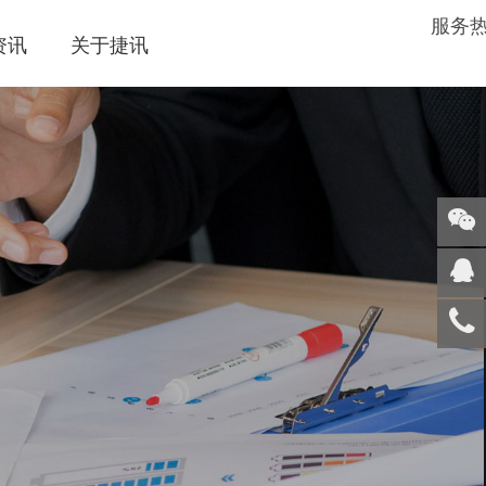
服务
资讯
关于捷讯
关注
微信
在线
客服
服务
热线
回到
顶部