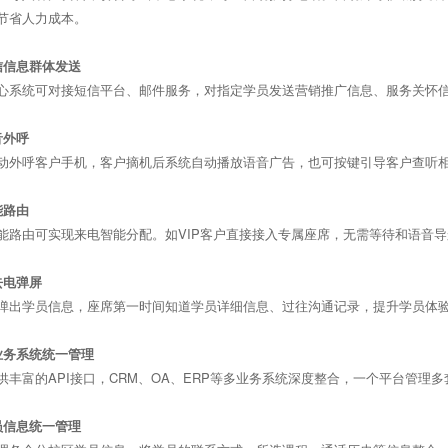
节省人力成本。
信信息群体发送
心系统可对接短信平台、邮件服务，对指定学员发送营销推广信息、服务关怀
音外呼
动外呼客户手机，客户摘机后系统自动播放语音广告，也可按键引导客户查听
能路由
能路由可实现来电智能分配。如VIP客户直接接入专属座席，无需等待和语音
去电弹屏
弹出学员信息，座席第一时间知道学员详细信息、过往沟通记录，提升学员体
业务系统统一管理
供丰富的API接口，CRM、OA、ERP等多业务系统深度整合，一个平台管理
员信息统一管理