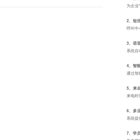
为企业
2、短
呼叫中
3、语
系统自
4、智
通过智
5、来
来电时
6、多
系统提
7、学